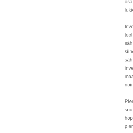
osa
luk
Inve
teol
sähk
sii
sähk
inv
maa
noi
Pie
suu
hop
pie