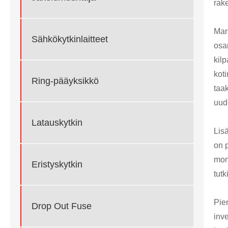
rake
Mar
Sähkökytkinlaitteet
osan
kil
kot
Ring-pääyksikkö
taa
uud
Latauskytkin
Lis
on 
mone
Eristyskytkin
tut
Pie
Drop Out Fuse
inve