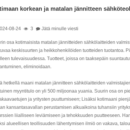
timaan korkean ja matalan jännitteen sähköteol
024-08-24
3
Jätä minulle viesti
in osa kotimaisista matalan jännitteiden sähkölaitteiden valmista
stuvaa keskisuurten ja heikkohenkilöiden tuotteiden tuotantoa. P
lleen tulevaisuudessa. Tuotteet, joissa on taaksepäin suuntautuv
aantuminen, eliminoidaan.
lä hetkellä maani matalan jännitteen sähkölaitteiden valmistajie
uinen myyntitulo on yli 500 miljoonaa yuania. Suurin osa on pien
akaavaetujen ja yritysten puuttumiseen; Lisäksi kotimaani pienjän
an kansantasavallan perustamisen alkuaikoina tuhansiin yrityksii
urssien liialliseen leviämiseen ja tehokkuuden puutteeseen. Ha
si alueellisen teollisuuden lähentymisen ilmiö on vakava, taloud