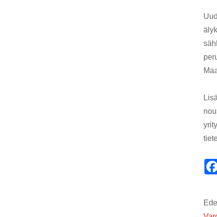
Uude
äly
sähk
per
Maa
Lis
nou
yrit
tie
Edel
Var