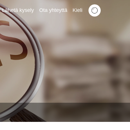
Lähetä kysely
Ota yhteyttä
Kieli