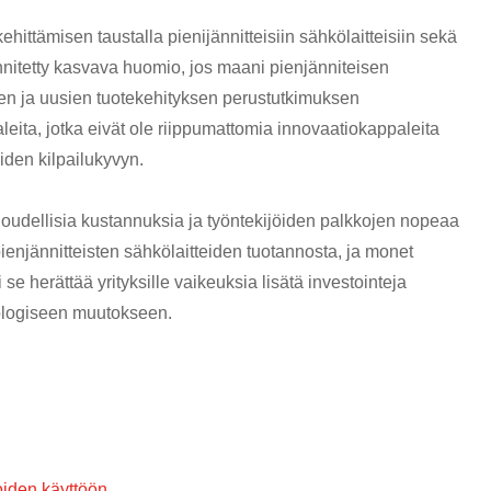
hittämisen taustalla pienijännitteisiin sähkölaitteisiin sekä
nnitetty kasvava huomio, jos maani pienjänniteisen
ksen ja uusien tuotekehityksen perustutkimuksen
leita, jotka eivät ole riippumattomia innovaatiokappaleita
iden kilpailukyvyn.
loudellisia kustannuksia ja työntekijöiden palkkojen nopeaa
enjännitteisten sähkölaitteiden tuotannosta, ja monet
se herättää yrityksille vaikeuksia lisätä investointeja
nologiseen muutokseen.
oiden käyttöön