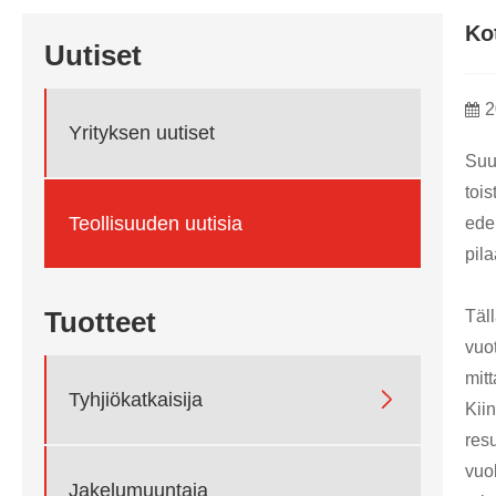
Ko
Uutiset
2
Yrityksen uutiset
Suur
toi
Teollisuuden uutisia
ede
pil
Tuotteet
Täl
vuot
mitt

Tyhjiökatkaisija
Kiin
res
vuok
Jakelumuuntaja