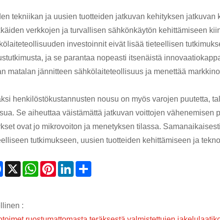
n tekniikan ja uusien tuotteiden jatkuvan kehityksen jatkuvan ke
kkäiden verkkojen ja turvallisen sähkönkäytön kehittämiseen kii
ölaiteteollisuuden investoinnit eivät lisää tieteellisen tutkimu
ustutkimusta, ja se parantaa nopeasti itsenäistä innovaatiokappa
n matalan jännitteen sähkölaiteteollisuus ja menettää markkino
äksi henkilöstökustannusten nousu on myös varojen puutetta, ta
sua. Se aiheuttaa väistämättä jatkuvan voittojen vähenemisen pi
ykset ovat jo mikrovoiton ja menetyksen tilassa. Samanaikaisesti 
teelliseen tutkimukseen, uusien tuotteiden kehittämiseen ja tek
Facebook
X
WhatsApp
Pinterest
LinkedIn
Share
linen :
otoimet ruostumattomasta teräksestä valmistettujen jakelulaatik