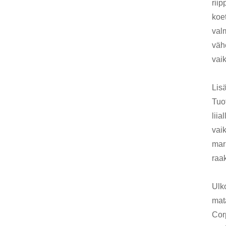
rii
koe
val
väh
vaik
Lisä
Tuo
lii
vai
mark
raa
Ulk
mat
Cor