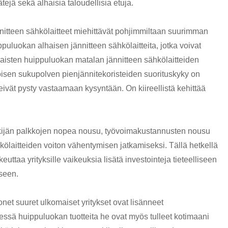
ejä sekä alhaisia ​​taloudellisia etuja.
nnitteen sähkölaitteet miehittävät pohjimmiltaan suurimman
ippuluokan alhaisen jännitteen sähkölaitteita, jotka voivat
maisten huippuluokan matalan jännitteen sähkölaitteiden
oisen sukupolven pienjännitekoristeiden suorituskyky on
eivät pysty vastaamaan kysyntään. On kiireellistä kehittää
tekijän palkkojen nopea nousu, työvoimakustannusten nousu
kölaitteiden voiton vähentymisen jatkamiseksi. Tällä hetkellä
euttaa yrityksille vaikeuksia lisätä investointeja tieteelliseen
seen.
net suuret ulkomaiset yritykset ovat lisänneet
täessä huippuluokan tuotteita he ovat myös tulleet kotimaani