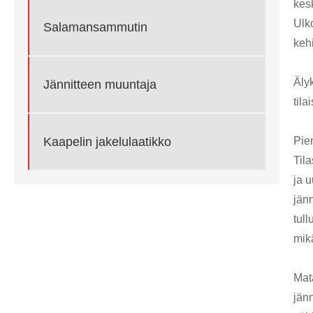
kes
Ulko
Salamansammutin
kehi
Äly
Jännitteen muuntaja
tila
Pien
Kaapelin jakelulaatikko
Til
ja 
jän
tul
mik
Mat
jänn