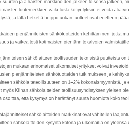
kisuurten ja alhaisten markkinoiden jälkeen toisensa jälkeen, 
maisten tuotemerkkien vaikutusta kotiyrityksiin ei voida aliarvio
tystä, ja tällä hetkellä huippuluokan tuotteet ovat edelleen pää
kkäiden pienjänniteisten sähkötuotteiden kehittäminen, jotka mu
isuus ja vaikea testi kotimaisten pienjännitekalvojen valmistajille
jänniteisen sähkölaitteen teollisuuden teknisistä puutteista on 
astojen mukaan erinomaiset ulkomaiset yritykset voivat investo
uusien pienjänniteisten sähkötuotteiden tutkimukseen ja kehity
nitteen sähkölaiteteollisuuteen on 1–2% kokonaismyynnistä, ja e
lut myös Kiinan sähkölaitteiden teollisuusyhdistyksen yleisen p
ä osoittaa, että kysymys on herättänyt suurta huomiota koko teol
alajännitteiset sähkölaitteiden markkinat ovat vähitellen laaje
itteen sähkölaitteiden kysyntä kotona ja ulkomailla on yleensä o