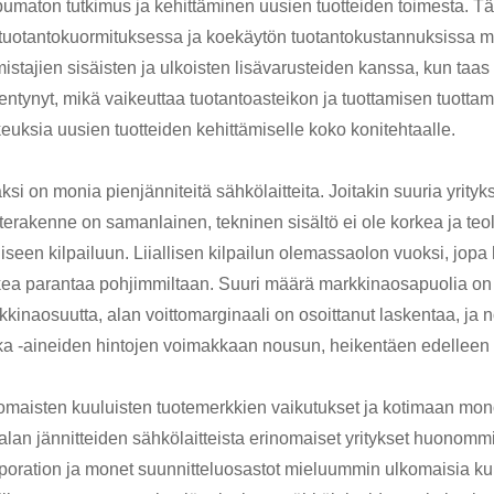
ppumaton tutkimus ja kehittäminen uusien tuotteiden toimesta. 
tuotantokuormituksessa ja koekäytön tuotantokustannuksissa ma
mistajien sisäisten ja ulkoisten lisävarusteiden kanssa, kun taa
entynyt, mikä vaikeuttaa tuotantoasteikon ja tuottamisen tuotta
euksia uusien tuotteiden kehittämiselle koko konitehtaalle.
ksi on monia pienjänniteitä sähkölaitteita. Joitakin suuria yrityks
terakenne on samanlainen, tekninen sisältö ei ole korkea ja te
alliseen kilpailuun. Liiallisen kilpailun olemassaolon vuoksi, j
kea parantaa pohjimmiltaan. Suuri määrä markkinaosapuolia o
kinaosuutta, alan voittomarginaali on osoittanut laskentaa, ja n
ka -aineiden hintojen voimakkaan nousun, heikentäen edelleen 
omaisten kuuluisten tuotemerkkien vaikutukset ja kotimaan mono
alan jännitteiden sähkölaitteista erinomaiset yritykset huonom
poration ja monet suunnitteluosastot mieluummin ulkomaisia ​​ku