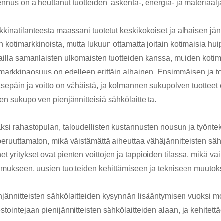
nnus on aiheuttanut tuotteiden laskenta-, energia- ja materiaaljät
kkinatilanteesta maassani tuotetut keskikokoiset ja alhaisen jä
 kotimarkkinoista, mutta lukuun ottamatta joitain kotimaisia ​​hu
pailla samanlaisten ulkomaisten tuotteiden kanssa, muiden koti
imarkkinaosuus on edelleen erittäin alhainen. Ensimmäisen ja t
ksepäin ja voitto on vähäistä, ja kolmannen sukupolven tuotteet 
en sukupolven pienjännitteisiä sähkölaitteita.
äksi rahastopulan, taloudellisten kustannusten nousun ja työn
peruuttamaton, mikä väistämättä aiheuttaa vähäjännitteisten säh
t yritykset ovat pienten voittojen ja tappioiden tilassa, mikä vaik
kimukseen, uusien tuotteiden kehittämiseen ja tekniseen muutok
njännitteisten sähkölaitteiden kysynnän lisääntymisen vuoksi mo
stointejaan pienijännitteisten sähkölaitteiden alaan, ja kehitet