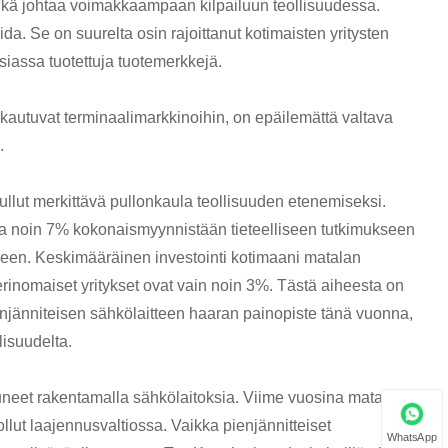
mikä johtaa voimakkaampaan kilpailuun teollisuudessa.
ida. Se on suurelta osin rajoittanut kotimaisten yritysten
asiassa tuotettuja tuotemerkkejä.
kautuvat terminaalimarkkinoihin, on epäilemättä valtava
.
tullut merkittävä pullonkaula teollisuuden etenemiseksi.
ida noin 7% kokonaismyynnistään tieteelliseen tutkimukseen
kseen. Keskimääräinen investointi kotimaani matalan
rinomaiset yritykset ovat vain noin 3%. Tästä aiheesta on
ienjänniteisen sähkölaitteen haaran painopiste tänä vuonna,
lisuudelta.
ntuneet rakentamalla sähkölaitoksia. Viime vuosina matalan
llut laajennusvaltiossa. Vaikka pienjännitteiset
WhatsApp