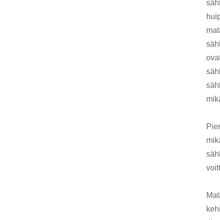
sähk
hui
mata
sähk
ovat
säh
säh
mik
Pie
mikä
säh
voit
Mat
kehi