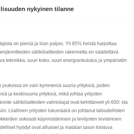
lisuuden nykyinen tilanne
jista on pieniä ja liian paljon. Yli 85% heistä harjoittaa
ienjännitteiden sähkölaitteiden rakennetta on säädettävä
a tekniikka, suuri koko, suuri energiankulutus ja ympäristön
n joukossa on vain kymmeniä suuria yrityksiä, joiden
iä ja keskisuuria yrityksiä, mikä johtaa yritysten
nite sähkölaitteiden valmistajat ovat kehittäneet yli 600: sta
n. Liiallinen yritysten lukumäärä on johtanut taloudellisten
nkkeiden sokeasti käynnistämisen ja levitysten leviämisen
elliset hyödyt ovat alhaiset ja matalan tason toistuva