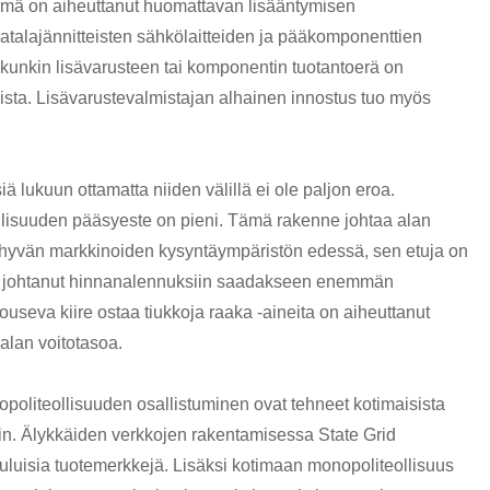
Tämä on aiheuttanut huomattavan lisääntymisen
talajännitteisten sähkölaitteiden ja pääkomponenttien
s kunkin lisävarusteen tai komponentin tuotantoerä on
mista. Lisävarustevalmistajan alhainen innostus tuo myös
iä lukuun ottamatta niiden välillä ei ole paljon eroa.
ollisuuden pääsyeste on pieni. Tämä rakenne johtaa alan
opa hyvän markkinoiden kysyntäympäristön edessä, sen etuja on
n johtanut hinnanalennuksiin saadakseen enemmän
ouseva kiire ostaa tiukkoja raaka -aineita on aiheuttanut
alan voitotasoa.
politeollisuuden osallistuminen ovat tehneet kotimaisista
min. Älykkäiden verkkojen rakentamisessa State Grid
uluisia tuotemerkkejä. Lisäksi kotimaan monopoliteollisuus