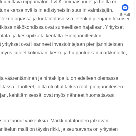
tuu riittävä riippumaton T & K-ominaisuudet ja heillä ei ole
a kansainvälisiin edistyneisiin suuriin valmistajiin,
E-Mail
isteknologiassa ja tuotantotasoissa, etenkin pienjännitekniset
kaikissa näkökohdissa ovat suhteellisen hajallaan. Yritykset
atala- ja keskipitkällä kentällä. Pienjännitteisten
ritykset ovat lisänneet investointejaan pienijännitteisten
 myös tulleet kotimaani keski- ja huippuluokan markkinoille,
 ja väärentäminen ja hintakilpailu on edelleen olemassa,
assa. Tuotteet, joilla oli ollut tärkeä rooli pienjänniteisen
sijan, kehittämisessä, ovat myös nähneet huomattavasti
tos on tuonut vaikeuksia. Markkinatalouden jatkuvan
ttelun malli on täysin rikki, ja seuraavana on yritysten