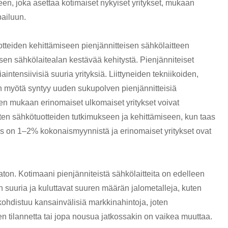
een, joka asettaa kotimaiset nykyiset yritykset, mukaan
pailuun.
uotteiden kehittämiseen pienjännitteisen sähkölaitteen
isen sähkölaitealan kestävää kehitystä. Pienjänniteiset
aintensiivisiä suuria yrityksiä. Liittyneiden tekniikoiden,
en myötä syntyy uuden sukupolven pienjännitteisiä
tojen mukaan erinomaiset ulkomaiset yritykset voivat
en sähkötuotteiden tutkimukseen ja kehittämiseen, kun taas
s on 1–2% kokonaismyynnistä ja erinomaiset yritykset ovat
on. Kotimaani pienjänniteistä sähkölaitteita on edelleen
 suuria ja kuluttavat suuren määrän jalometalleja, kuten
kohdistuu kansainvälisiä markkinahintoja, joten
n tilannetta tai jopa nousua jatkossakin on vaikea muuttaa.