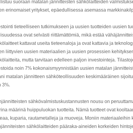
llistuu suoraan matalan jännitteisten sähkölaitteiden valmistuks
ien erinomaiset yritykset, epäedullisessa asemassa markkinakil
stointi tieteelliseen tutkimukseen ja uusien tuotteiden uusien t
lisuudessa ovat selvästi riittämättömiä, mikä estää vähäjännitte
ölaitteet kattavat useita tieteenaloja ja ovat kattavia ja teknologi
hen liittyvien uusien materiaalien ja uusien prosessien kehityks
ölaitteita, mutta tarvitaan edelleen paljon investointeja. Tilas
estoida noin 7% kokonaismyynnistään uusien matalan jännitteist
ni matalan jännitteen sähköteollisuuden keskimääräinen sijoitu
n 3%.
njännitteisten sähkövalmistuskustannusten nousu on peruuttamat
rina määrinä huippuluokan tuotteita. Nämä tuotteet ovat kooltaan
eaa, kuparia, rautametalleja ja muoveja. Moniin materiaaleihin 
njänniteisten sähkölaitteiden pääraka-aineiden korkeiden hintoje