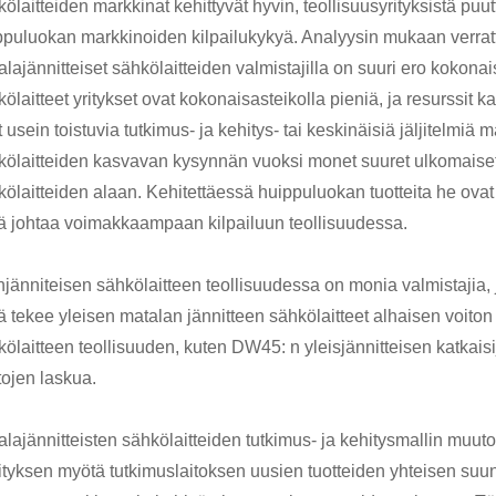
ölaitteiden markkinat kehittyvät hyvin, teollisuusyrityksistä puut
ppuluokan markkinoiden kilpailukykyä. Analyysin mukaan verrattun
lajännitteiset sähkölaitteiden valmistajilla on suuri ero kokona
ölaitteet yritykset ovat kokonaisasteikolla pieniä, ja resurssit 
 usein toistuvia tutkimus- ja kehitys- tai keskinäisiä jäljitelmiä m
kölaitteiden kasvavan kysynnän vuoksi monet suuret ulkomaiset y
kölaitteiden alaan. Kehitettäessä huippuluokan tuotteita he ovat
ä johtaa voimakkaampaan kilpailuun teollisuudessa.
njänniteisen sähkölaitteen teollisuudessa on monia valmistajia,
 tekee yleisen matalan jännitteen sähkölaitteet alhaisen voiton til
kölaitteen teollisuuden, kuten DW45: n yleisjännitteisen katkai
tojen laskua.
alajännitteisten sähkölaitteiden tutkimus- ja kehitysmallin muu
tyksen myötä tutkimuslaitoksen uusien tuotteiden yhteisen suunni